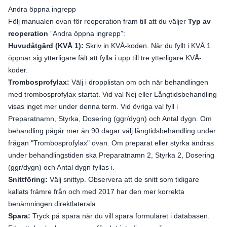
Andra öppna ingrepp
Följ manualen ovan för reoperation fram till att du väljer
Typ av
reoperation
”Andra öppna ingrepp”:
Huvudåtgärd (KVÅ 1):
Skriv in KVÅ-koden. När du fyllt i KVÅ 1
öppnar sig ytterligare fält att fylla i upp till tre ytterligare KVÅ-
koder.
Trombosprofylax:
Välj i dropplistan om och när behandlingen
med trombosprofylax startat. Vid val Nej eller Långtidsbehandling
visas inget mer under denna term. Vid övriga val fyll i
Preparatnamn, Styrka, Dosering (ggr/dygn) och Antal dygn. Om
behandling pågår mer än 90 dagar välj långtidsbehandling under
frågan "Trombosprofylax" ovan. Om preparat eller styrka ändras
under behandlingstiden ska Preparatnamn 2, Styrka 2, Dosering
(ggr/dygn) och Antal dygn fyllas i.
Snittföring:
Välj snittyp. Observera att de snitt som tidigare
kallats främre från och med 2017 har den mer korrekta
benämningen direktlaterala.
Spara:
Tryck på spara när du vill spara formuläret i databasen.