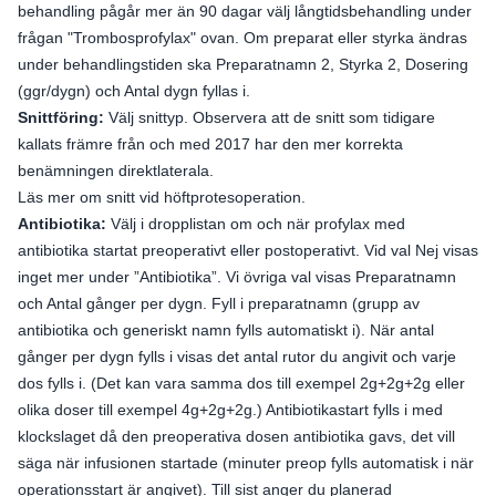
behandling pågår mer än 90 dagar välj långtidsbehandling under
frågan "Trombosprofylax" ovan. Om preparat eller styrka ändras
under behandlingstiden ska Preparatnamn 2, Styrka 2, Dosering
(ggr/dygn) och Antal dygn fyllas i.
Snittföring:
Välj snittyp. Observera att de snitt som tidigare
kallats främre från och med 2017 har den mer korrekta
benämningen direktlaterala.
Läs mer om snitt vid höftprotesoperation.
Antibiotika:
Välj i dropplistan om och när profylax med
antibiotika startat preoperativt eller postoperativt. Vid val Nej visas
inget mer under ”Antibiotika”. Vi övriga val visas Preparatnamn
och Antal gånger per dygn. Fyll i preparatnamn (grupp av
antibiotika och generiskt namn fylls automatiskt i). När antal
gånger per dygn fylls i visas det antal rutor du angivit och varje
dos fylls i. (Det kan vara samma dos till exempel 2g+2g+2g eller
olika doser till exempel 4g+2g+2g.) Antibiotikastart fylls i med
klockslaget då den preoperativa dosen antibiotika gavs, det vill
säga när infusionen startade (minuter preop fylls automatisk i när
operationsstart är angivet). Till sist anger du planerad