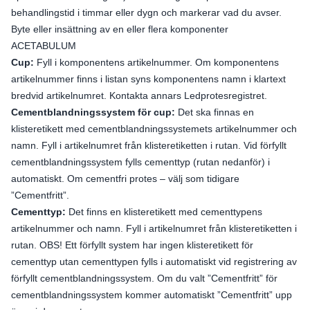
behandlingstid i timmar eller dygn och markerar vad du avser.
Byte eller insättning av en eller flera komponenter
ACETABULUM
Cup:
Fyll i komponentens artikelnummer. Om komponentens
artikelnummer finns i listan syns komponentens namn i klartext
bredvid artikelnumret. Kontakta annars Ledprotesregistret.
Cementblandningssystem för cup:
Det ska finnas en
klisteretikett med cementblandningssystemets artikelnummer och
namn. Fyll i artikelnumret från klisteretiketten i rutan. Vid förfyllt
cementblandningssystem fylls cementtyp (rutan nedanför) i
automatiskt. Om cementfri protes – välj som tidigare
”Cementfritt”.
Cementtyp:
Det finns en klisteretikett med cementtypens
artikelnummer och namn. Fyll i artikelnumret från klisteretiketten i
rutan. OBS! Ett förfyllt system har ingen klisteretikett för
cementtyp utan cementtypen fylls i automatiskt vid registrering av
förfyllt cementblandningssystem. Om du valt ”Cementfritt” för
cementblandningssystem kommer automatiskt ”Cementfritt” upp