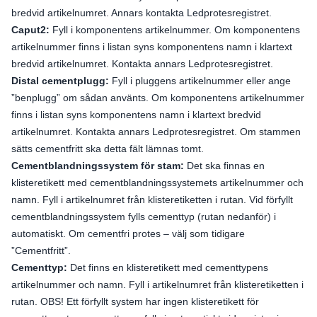
bredvid artikelnumret. Annars kontakta Ledprotesregistret.
Caput2:
Fyll i komponentens artikelnummer. Om komponentens
artikelnummer finns i listan syns komponentens namn i klartext
bredvid artikelnumret. Kontakta annars Ledprotesregistret.
Distal cementplugg:
Fyll i pluggens artikelnummer eller ange
”benplugg” om sådan använts. Om komponentens artikelnummer
finns i listan syns komponentens namn i klartext bredvid
artikelnumret. Kontakta annars Ledprotesregistret. Om stammen
sätts cementfritt ska detta fält lämnas tomt.
Cementblandningssystem för stam:
Det ska finnas en
klisteretikett med cementblandningssystemets artikelnummer och
namn. Fyll i artikelnumret från klisteretiketten i rutan. Vid förfyllt
cementblandningssystem fylls cementtyp (rutan nedanför) i
automatiskt. Om cementfri protes – välj som tidigare
”Cementfritt”.
Cementtyp:
Det finns en klisteretikett med cementtypens
artikelnummer och namn. Fyll i artikelnumret från klisteretiketten i
rutan. OBS! Ett förfyllt system har ingen klisteretikett för