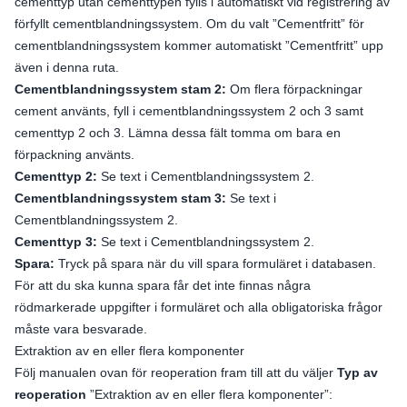
cementtyp utan cementtypen fylls i automatiskt vid registrering av
förfyllt cementblandningssystem. Om du valt ”Cementfritt” för
cementblandningssystem kommer automatiskt ”Cementfritt” upp
även i denna ruta.
Cementblandningssystem stam 2:
Om flera förpackningar
cement använts, fyll i cementblandningssystem 2 och 3 samt
cementtyp 2 och 3. Lämna dessa fält tomma om bara en
förpackning använts.
Cementtyp 2:
Se text i Cementblandningssystem 2.
Cementblandningssystem stam 3:
Se text i
Cementblandningssystem 2.
Cementtyp 3:
Se text i Cementblandningssystem 2.
Spara:
Tryck på spara när du vill spara formuläret i databasen.
För att du ska kunna spara får det inte finnas några
rödmarkerade uppgifter i formuläret och alla obligatoriska frågor
måste vara besvarade.
Extraktion av en eller flera komponenter
Följ manualen ovan för reoperation fram till att du väljer
Typ av
reoperation
”Extraktion av en eller flera komponenter”: