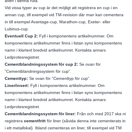
även i denna ruta.
Vid vissa typer av cup är det möjligt att registrera en cup i en
annan cup, till exempel vid TM-revision där man kan cementera
in till exempel Avantage-cup, Marathon-cup, Exeter- eller
Lubinus-cup.
Eventuell Cup 2:
Fyll i komponentens artikelnummer. Om
komponentens artikelnummer finns i listan syns komponentens
namn i klartext bredvid artikelnumret. Kontakta annars
Ledprotesregistret.
Cementblandningssystem för cup 2:
Se ovan för
”Cementblandningssystem för cup”.
Cementtyp:
Se ovan för ”Cementtyp för cup”.
Liner/insert:
Fyll i komponentens artikelnummer. Om
komponentens artikelnummer finns i listan syns komponentens
namn i klartext bredvid artikelnumret. Kontakta annars
Ledprotesregistret.
Cementblandningssystem för liner:
Från och med 2017 ska ni
registrera
cementfritt
för liner (såvida denna inte cementerats in
i ett metallskal). Ibland cementeras en liner, till exempel vid TM