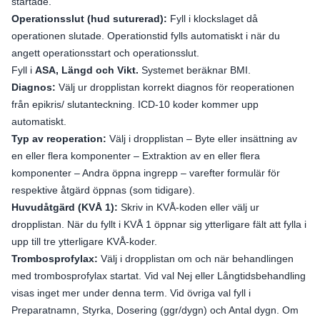
startade.
Operationsslut (hud suturerad):
Fyll i klockslaget då
operationen slutade. Operationstid fylls automatiskt i när du
angett operationsstart och operationsslut.
Fyll i
ASA, Längd och Vikt.
Systemet beräknar BMI.
Diagnos:
Välj ur dropplistan korrekt diagnos för reoperationen
från epikris/ slutanteckning. ICD-10 koder kommer upp
automatiskt.
Typ av reoperation:
Välj i dropplistan – Byte eller insättning av
en eller flera komponenter – Extraktion av en eller flera
komponenter – Andra öppna ingrepp – varefter formulär för
respektive åtgärd öppnas (som tidigare).
Huvudåtgärd (KVÅ 1):
Skriv in KVÅ-koden eller välj ur
dropplistan. När du fyllt i KVÅ 1 öppnar sig ytterligare fält att fylla i
upp till tre ytterligare KVÅ-koder.
Trombosprofylax:
Välj i dropplistan om och när behandlingen
med trombosprofylax startat. Vid val Nej eller Långtidsbehandling
visas inget mer under denna term. Vid övriga val fyll i
Preparatnamn, Styrka, Dosering (ggr/dygn) och Antal dygn. Om