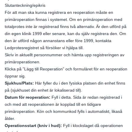
Slutanteckning/epikris
För att man ska kunna registrera en reoperation måste en
primäroperation finnas i systemet. Om en primäroperation med
totalprotes inte är registrerad finns två alternativ. Är den utförd på
din egen klinik 1999 eller senare, kan du själv registrera den. Om
den är utförd någon annanstans eller före 1999, kontakta
Ledprotesregistret så försöker vi hjälpa till.
Skriv in aktuellt personnummer och hämta upp registreringen av
primäroperationen.
Klicka på ”Lägg till Reoperation” och formuläret för en reoperation
öppnar sig.
Sjukhus/Plats:
Här fyller du i den fysiska platsen din enhet finns
på (sjukhuset din enhet är lokaliserad till).
Datum för reoperation:
Fyll i detta. Sida är redan registrerad i
och med att reoperationen är kopplad till en tidigare
primäroperation. Kön och kommunkod fylls i automatiskt, likaså
ålder.
Operationsstart (kniv i hud):
Fyll i klockslaget då operationen