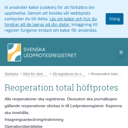
Vi använder kakor (cookies) för att förbättra din
upplevelse. Genom att besöka vår webbplats
samtycker du till detta.
Läs om kakor och hur du
Stäng
hindrar att de lagras på din dator.
Inloggning till
register fungerar endast om kakor får användas.
Op
Startsida
Stöd för vårdpersonal
Så registrerar du operationer
Reoperation total höftprotes
Reoperation total höftprotes
Alla reoperationer ska registreras. Dessutom ska journalkopior
gällande reoperationer skickas in till Ledprotesregistret. Kopiorna
ska innehålla:
Intagningsanteckning/inskrivning
Operationsberättelse