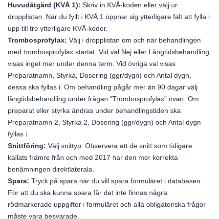
Huvudåtgärd (KVÅ 1):
Skriv in KVÅ-koden eller välj ur
dropplistan. När du fyllt i KVÅ 1 öppnar sig ytterligare fält att fylla i
upp till tre ytterligare KVÅ-koder.
Trombosprofylax:
Välj i dropplistan om och när behandlingen
med trombosprofylax startat. Vid val Nej eller Långtidsbehandling
visas inget mer under denna term. Vid övriga val visas
Preparatnamn, Styrka, Dosering (ggr/dygn) och Antal dygn,
dessa ska fyllas i. Om behandling pågår mer än 90 dagar välj
långtidsbehandling under frågan "Trombosprofylax" ovan. Om
preparat eller styrka ändras under behandlingstiden ska
Preparatnamn 2, Styrka 2, Dosering (ggr/dygn) och Antal dygn
fyllas i.
Snittföring:
Välj snittyp. Observera att de snitt som tidigare
kallats främre från och med 2017 har den mer korrekta
benämningen direktlaterala.
Spara:
Tryck på spara när du vill spara formuläret i databasen.
För att du ska kunna spara får det inte finnas några
rödmarkerade uppgifter i formuläret och alla obligatoriska frågor
måste vara besvarade.