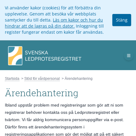
Vi använder kakor (cookies) för att förbättra din
upplevelse. Genom att besöka vår webbplats
samtycker du till detta.
Läs om kakor och hur du
Stäng
hindrar att de lagras på din dator.
Inloggning till
register fungerar endast om kakor får användas.
Op
Startsida
Stöd för vårdpersonal
Ärendehantering
Ärendehantering
Ibland uppstår problem med registreringar som gör att ni som
registrerar behöver kontakta oss på Ledprotesregistret eller
tvärtom. Vi får aldrig kommunicera personuppgifter via e-post.
Därför finns ett ärendehanteringssystem i
registreringsapplikationen som gör det möjligt att på ett säkert