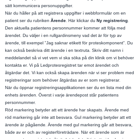
sätt kommunicera personuppgifter.
När du håller på att registrera uppgifter i webbformulär om en
patient ser du rubriken
Ärende
. Här klickar du
Ny registrering
.
Den aktuella patientens personnummer kommer att följa med
ärendet. Du väljer i en rullgardinsmeny vad det är för typ av
ärende, till exempel ”Jag saknar etikett för proteskomponent”. Du
kan också beskriva ditt ärende i en textruta. Skriv ditt namn i
meddelandet så vi vet vem vi ska söka på din klinik om vi behöver
kontakta er. Vi på Ledprotesregistret tar emot ärendet och
åtgärdar det. Vi kan också skapa ärenden när vi ser problem med
registreringar som behöver åtgärdas av er som registrerar.
När du öppnar registreringsapplikationen ser du en lista med din
enhets ärenden. Överst i varje ärendepost står patientens
personnummer.
Röd markering betyder att ett ärende har skapats. Ärende med
röd markering går inte att besvara. Gul markering betyder att ett
ärende är pågående. Ärende med gul markering går att besvara,
både av er och av registerföreträdare. När ett ärende som är