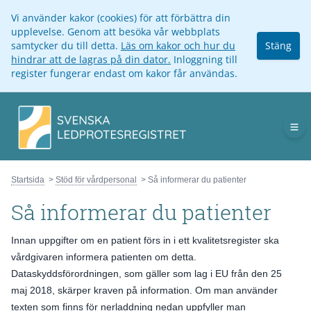
Vi använder kakor (cookies) för att förbättra din
upplevelse. Genom att besöka vår webbplats
samtycker du till detta.
Läs om kakor och hur du
Stäng
hindrar att de lagras på din dator.
Inloggning till
register fungerar endast om kakor får användas.
Op
Startsida
Stöd för vårdpersonal
Så informerar du patienter
Så informerar du patienter
Innan uppgifter om en patient förs in i ett kvalitetsregister ska
vårdgivaren informera patienten om detta.
Dataskyddsförordningen, som gäller som lag i EU från den 25
maj 2018, skärper kraven på information. Om man använder
texten som finns för nerladdning nedan uppfyller man