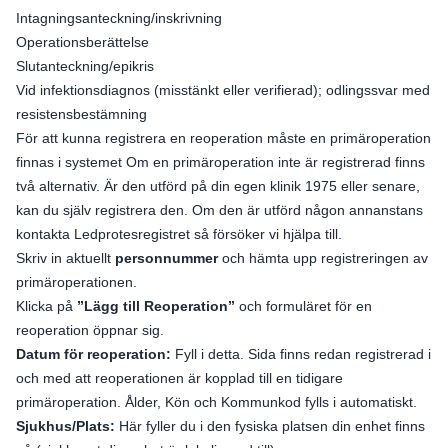
Intagningsanteckning/inskrivning
Operationsberättelse
Slutanteckning/epikris
Vid infektionsdiagnos (misstänkt eller verifierad); odlingssvar med
resistensbestämning
För att kunna registrera en reoperation måste en primäroperation
finnas i systemet Om en primäroperation inte är registrerad finns
två alternativ. Är den utförd på din egen klinik 1975 eller senare,
kan du själv registrera den. Om den är utförd någon annanstans
kontakta Ledprotesregistret så försöker vi hjälpa till.
Skriv in aktuellt
personnummer
och hämta upp registreringen av
primäroperationen.
Klicka på
”Lägg till Reoperation”
och formuläret för en
reoperation öppnar sig.
Datum för reoperation:
Fyll i detta. Sida finns redan registrerad i
och med att reoperationen är kopplad till en tidigare
primäroperation. Ålder, Kön och Kommunkod fylls i automatiskt.
Sjukhus/Plats:
Här fyller du i den fysiska platsen din enhet finns