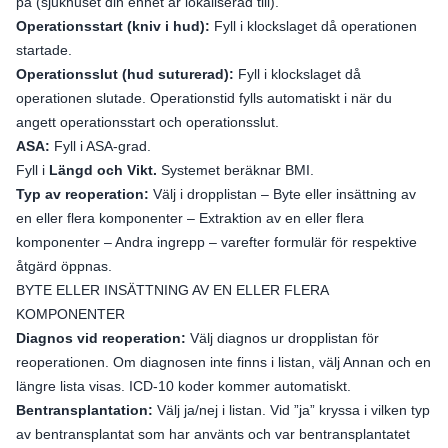
på (sjukhuset din enhet är lokaliserad till).
Operationsstart (kniv i hud):
Fyll i klockslaget då operationen
startade.
Operationsslut (hud suturerad):
Fyll i klockslaget då
operationen slutade. Operationstid fylls automatiskt i när du
angett operationsstart och operationsslut.
ASA:
Fyll i ASA-grad.
Fyll i
Längd och Vikt.
Systemet beräknar BMI.
Typ av reoperation:
Välj i dropplistan – Byte eller insättning av
en eller flera komponenter – Extraktion av en eller flera
komponenter – Andra ingrepp – varefter formulär för respektive
åtgärd öppnas.
BYTE ELLER INSÄTTNING AV EN ELLER FLERA
KOMPONENTER
Diagnos vid reoperation:
Välj diagnos ur dropplistan för
reoperationen. Om diagnosen inte finns i listan, välj Annan och en
längre lista visas. ICD-10 koder kommer automatiskt.
Bentransplantation:
Välj ja/nej i listan. Vid ”ja” kryssa i vilken typ
av bentransplantat som har använts och var bentransplantatet