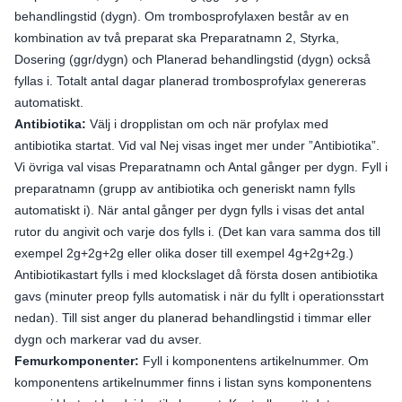
behandlingstid (dygn). Om trombosprofylaxen består av en
kombination av två preparat ska Preparatnamn 2, Styrka,
Dosering (ggr/dygn) och Planerad behandlingstid (dygn) också
fyllas i. Totalt antal dagar planerad trombosprofylax genereras
automatiskt.
Antibiotika:
Välj i dropplistan om och när profylax med
antibiotika startat. Vid val Nej visas inget mer under ”Antibiotika”.
Vi övriga val visas Preparatnamn och Antal gånger per dygn. Fyll i
preparatnamn (grupp av antibiotika och generiskt namn fylls
automatiskt i). När antal gånger per dygn fylls i visas det antal
rutor du angivit och varje dos fylls i. (Det kan vara samma dos till
exempel 2g+2g+2g eller olika doser till exempel 4g+2g+2g.)
Antibiotikastart fylls i med klockslaget då första dosen antibiotika
gavs (minuter preop fylls automatisk i när du fyllt i operationsstart
nedan). Till sist anger du planerad behandlingstid i timmar eller
dygn och markerar vad du avser.
Femurkomponenter:
Fyll i komponentens artikelnummer. Om
komponentens artikelnummer finns i listan syns komponentens