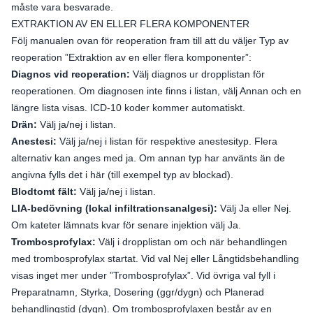
måste vara besvarade.
EXTRAKTION AV EN ELLER FLERA KOMPONENTER
Följ manualen ovan för reoperation fram till att du väljer Typ av
reoperation ”Extraktion av en eller flera komponenter”:
Diagnos vid reoperation:
Välj diagnos ur dropplistan för
reoperationen. Om diagnosen inte finns i listan, välj Annan och en
längre lista visas. ICD-10 koder kommer automatiskt.
Drän:
Välj ja/nej i listan.
Anestesi:
Välj ja/nej i listan för respektive anestesityp. Flera
alternativ kan anges med ja. Om annan typ har använts än de
angivna fylls det i här (till exempel typ av blockad).
Blodtomt fält:
Välj ja/nej i listan.
LIA-bedövning (lokal infiltrationsanalgesi):
Välj Ja eller Nej.
Om kateter lämnats kvar för senare injektion välj Ja.
Trombosprofylax:
Välj i dropplistan om och när behandlingen
med trombosprofylax startat. Vid val Nej eller Långtidsbehandling
visas inget mer under ”Trombosprofylax”. Vid övriga val fyll i
Preparatnamn, Styrka, Dosering (ggr/dygn) och Planerad
behandlingstid (dygn). Om trombosprofylaxen består av en