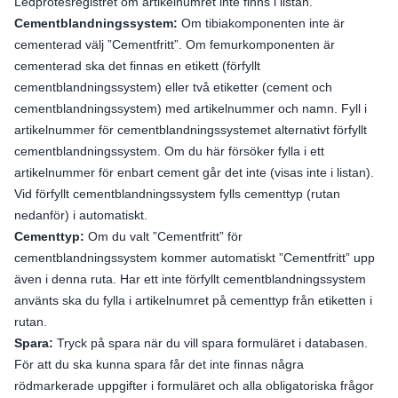
Ledprotesregistret om artikelnumret inte finns i listan.
Cementblandningssystem:
Om tibiakomponenten inte är
cementerad välj ”Cementfritt”. Om femurkomponenten är
cementerad ska det finnas en etikett (förfyllt
cementblandningssystem) eller två etiketter (cement och
cementblandningssystem) med artikelnummer och namn. Fyll i
artikelnummer för cementblandningssystemet alternativt förfyllt
cementblandningssystem. Om du här försöker fylla i ett
artikelnummer för enbart cement går det inte (visas inte i listan).
Vid förfyllt cementblandningssystem fylls cementtyp (rutan
nedanför) i automatiskt.
Cementtyp:
Om du valt ”Cementfritt” för
cementblandningssystem kommer automatiskt ”Cementfritt” upp
även i denna ruta. Har ett inte förfyllt cementblandningssystem
använts ska du fylla i artikelnumret på cementtyp från etiketten i
rutan.
Spara:
Tryck på spara när du vill spara formuläret i databasen.
För att du ska kunna spara får det inte finnas några
rödmarkerade uppgifter i formuläret och alla obligatoriska frågor