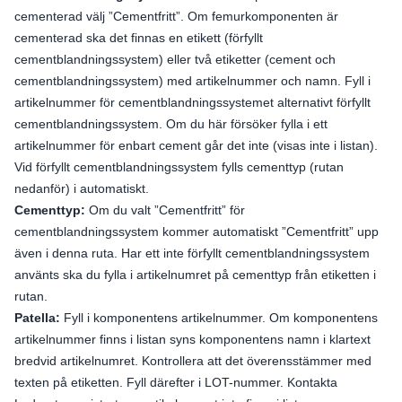
cementerad välj ”Cementfritt”. Om femurkomponenten är
cementerad ska det finnas en etikett (förfyllt
cementblandningssystem) eller två etiketter (cement och
cementblandningssystem) med artikelnummer och namn. Fyll i
artikelnummer för cementblandningssystemet alternativt förfyllt
cementblandningssystem. Om du här försöker fylla i ett
artikelnummer för enbart cement går det inte (visas inte i listan).
Vid förfyllt cementblandningssystem fylls cementtyp (rutan
nedanför) i automatiskt.
Cementtyp:
Om du valt ”Cementfritt” för
cementblandningssystem kommer automatiskt ”Cementfritt” upp
även i denna ruta. Har ett inte förfyllt cementblandningssystem
använts ska du fylla i artikelnumret på cementtyp från etiketten i
rutan.
Patella:
Fyll i komponentens artikelnummer. Om komponentens
artikelnummer finns i listan syns komponentens namn i klartext
bredvid artikelnumret. Kontrollera att det överensstämmer med
texten på etiketten. Fyll därefter i LOT-nummer. Kontakta