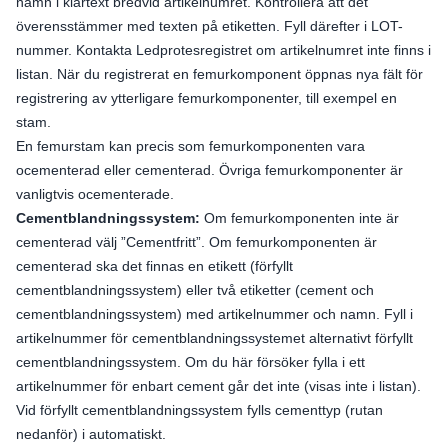
namn i klartext bredvid artikelnumret. Kontrollera att det
överensstämmer med texten på etiketten. Fyll därefter i LOT-
nummer. Kontakta Ledprotesregistret om artikelnumret inte finns i
listan. När du registrerat en femurkomponent öppnas nya fält för
registrering av ytterligare femurkomponenter, till exempel en
stam.
En femurstam kan precis som femurkomponenten vara
ocementerad eller cementerad. Övriga femurkomponenter är
vanligtvis ocementerade.
Cementblandningssystem:
Om femurkomponenten inte är
cementerad välj ”Cementfritt”. Om femurkomponenten är
cementerad ska det finnas en etikett (förfyllt
cementblandningssystem) eller två etiketter (cement och
cementblandningssystem) med artikelnummer och namn. Fyll i
artikelnummer för cementblandningssystemet alternativt förfyllt
cementblandningssystem. Om du här försöker fylla i ett
artikelnummer för enbart cement går det inte (visas inte i listan).
Vid förfyllt cementblandningssystem fylls cementtyp (rutan
nedanför) i automatiskt.