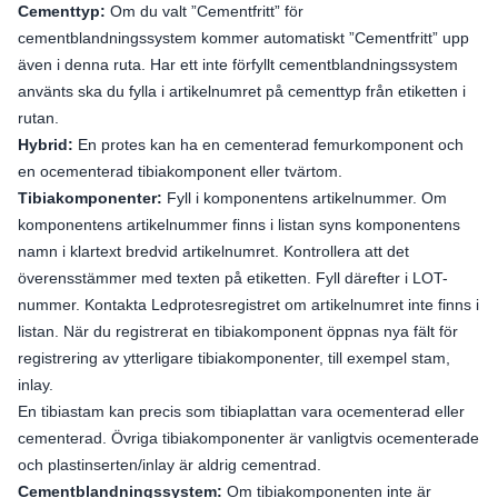
Cementtyp:
Om du valt ”Cementfritt” för
cementblandningssystem kommer automatiskt ”Cementfritt” upp
även i denna ruta. Har ett inte förfyllt cementblandningssystem
använts ska du fylla i artikelnumret på cementtyp från etiketten i
rutan.
Hybrid:
En protes kan ha en cementerad femurkomponent och
en ocementerad tibiakomponent eller tvärtom.
Tibiakomponenter:
Fyll i komponentens artikelnummer. Om
komponentens artikelnummer finns i listan syns komponentens
namn i klartext bredvid artikelnumret. Kontrollera att det
överensstämmer med texten på etiketten. Fyll därefter i LOT-
nummer. Kontakta Ledprotesregistret om artikelnumret inte finns i
listan. När du registrerat en tibiakomponent öppnas nya fält för
registrering av ytterligare tibiakomponenter, till exempel stam,
inlay.
En tibiastam kan precis som tibiaplattan vara ocementerad eller
cementerad. Övriga tibiakomponenter är vanligtvis ocementerade
och plastinserten/inlay är aldrig cementrad.
Cementblandningssystem:
Om tibiakomponenten inte är