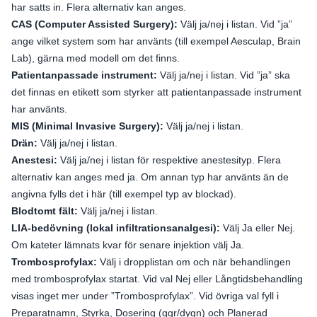
har satts in. Flera alternativ kan anges.
CAS (Computer Assisted Surgery):
Välj ja/nej i listan. Vid ”ja”
ange vilket system som har använts (till exempel Aesculap, Brain
Lab), gärna med modell om det finns.
Patientanpassade instrument:
Välj ja/nej i listan. Vid ”ja” ska
det finnas en etikett som styrker att patientanpassade instrument
har använts.
MIS (Minimal Invasive Surgery):
Välj ja/nej i listan.
Drän:
Välj ja/nej i listan.
Anestesi:
Välj ja/nej i listan för respektive anestesityp. Flera
alternativ kan anges med ja. Om annan typ har använts än de
angivna fylls det i här (till exempel typ av blockad).
Blodtomt fält:
Välj ja/nej i listan.
LIA-bedövning (lokal infiltrationsanalgesi):
Välj Ja eller Nej.
Om kateter lämnats kvar för senare injektion välj Ja.
Trombosprofylax:
Välj i dropplistan om och när behandlingen
med trombosprofylax startat. Vid val Nej eller Långtidsbehandling
visas inget mer under ”Trombosprofylax”. Vid övriga val fyll i
Preparatnamn, Styrka, Dosering (ggr/dygn) och Planerad