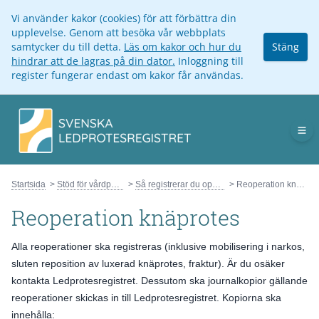
Vi använder kakor (cookies) för att förbättra din
upplevelse. Genom att besöka vår webbplats
samtycker du till detta.
Läs om kakor och hur du
Stäng
hindrar att de lagras på din dator.
Inloggning till
register fungerar endast om kakor får användas.
Op
Startsida
Stöd för vårdpersonal
Så registrerar du operationer
Reoperation knäprotes
Reoperation knäprotes
Alla reoperationer ska registreras (inklusive mobilisering i narkos,
sluten reposition av luxerad knäprotes, fraktur). Är du osäker
kontakta Ledprotesregistret. Dessutom ska journalkopior gällande
reoperationer skickas in till Ledprotesregistret. Kopiorna ska
innehålla: