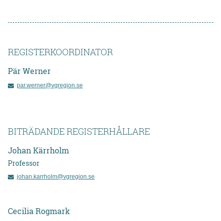
REGISTERKOORDINATOR
Pär
Werner
par.werner@vgregion.se
BITRÄDANDE REGISTERHÅLLARE
Johan
Kärrholm
Professor
johan.karrholm@vgregion.se
Cecilia
Rogmark