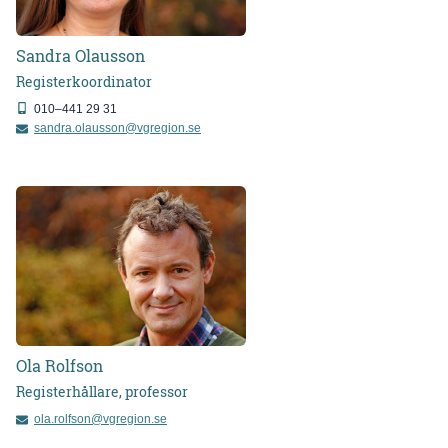
Sandra
Olausson
Registerkoordinator
010–441 29 31
sandra.olausson@vgregion.se
Ola
Rolfson
Registerhållare, professor
ola.rolfson@vgregion.se