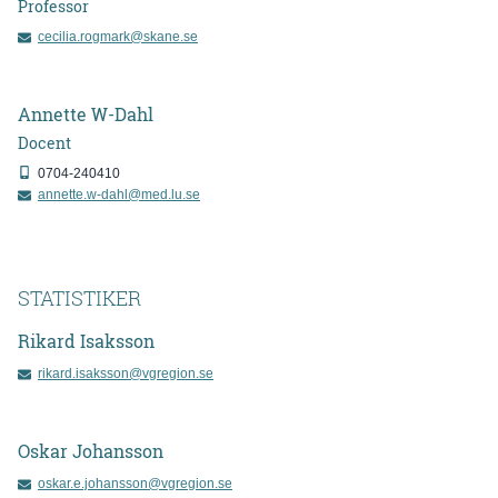
Professor
cecilia.rogmark@skane.se
Annette
W-Dahl
Docent
0704-240410
annette.w-dahl@med.lu.se
STATISTIKER
Rikard
Isaksson
rikard.isaksson@vgregion.se
Oskar
Johansson
oskar.e.johansson@vgregion.se